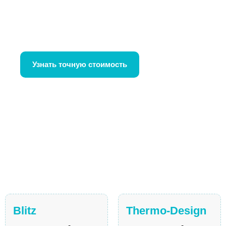
качественную продукцию. Узнайте точную
стоимость и подберите подходящую модель,
связавшись с нашими специалистами.
Узнать точную стоимость
Blitz
Thermo-Design