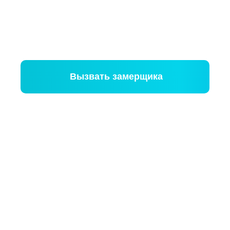
Посоветуем, как сэкономить и все
рассчитаем за 20 минут
Замер ни к чему не обязывает
Вызвать замерщика