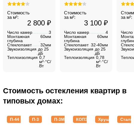
Стоимость
Стоимость
Стоим
за м²:
за м²:
за м²:
2 800 ₽
3 100 ₽
Число камер
3
Число камер
4
Число
Монтажная
60мм
Монтажная
60мм
Монта
глубина
глубина
глуби
Стеклопакет
32мм
Стеклопакет
32-40мм
Стекл
Звукоизоляция
до 25
Звукоизоляция
до 25
Звуко
дБ
дБ
Теплоизоляция
0,7
Теплоизоляция
0,78
Тепло
м²·°C/
м²·°C/
Вт
Вт
Стоимость остекления квартир в
типовых домах:
П-44
П-3
П-3М
КОПЭ
Хрущевки
Стали