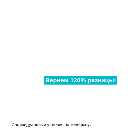
Нашли
дешевле?
Вернем 120% разницы!
Если наши аналогичные окна в другом месте,
дешевле чем у нас, предоставьте договор и мы
предоставим Вам супер-скидку!
Индивидуальные условия по телефону: