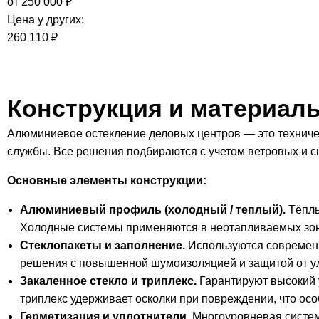
от
250 000 ₽
Цена у других:
260 110 ₽
Конструкция и материал
Алюминиевое остекление деловых центров — это техничес
службы. Все решения подбираются с учетом ветровых и сн
Основные элементы конструкции:
Алюминиевый профиль (холодный / теплый).
Тёплы
Холодные системы применяются в неотапливаемых зон
Стеклопакеты и заполнение.
Используются современ
решения с повышенной шумоизоляцией и защитой от у
Закаленное стекло и триплекс.
Гарантируют высокий 
триплекс удерживает осколки при повреждении, что ос
Герметизация и уплотнители.
Многоуровневая система