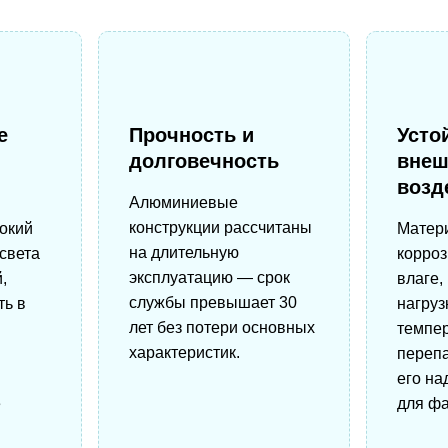
е
Прочность и
Усто
долговечность
вне
возд
Алюминиевые
конструкции рассчитаны
окий
Матер
на длительную
света
корроз
эксплуатацию — срок
,
влаге,
службы превышает 30
ть в
нагруз
лет без потери основных
темпе
характеристик.
перепа
его н
е
для фа