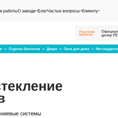
и работы
О заводе
Блог
Частые вопросы
Клиенту
Официал
Участник
проекта
дилер Р
ов
Отделка балконов
Двери
Окна для дома
Нестандартн
текление
в
иниевые системы