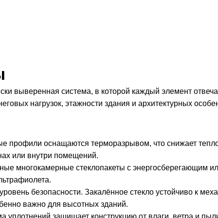
ы
ки выверенная система, в которой каждый элемент отвечае
еговых нагрузок, этажности здания и архитектурных особе
е профили оснащаются терморазрывом, что снижает тепло
ах или внутри помещений.
ные многокамерные стеклопакеты с энергосберегающим и
льтрафиолета.
уровень безопасности. Закалённое стекло устойчиво к мех
обенно важно для высотных зданий.
 уплотнений защищает конструкцию от влаги, ветра и пыл