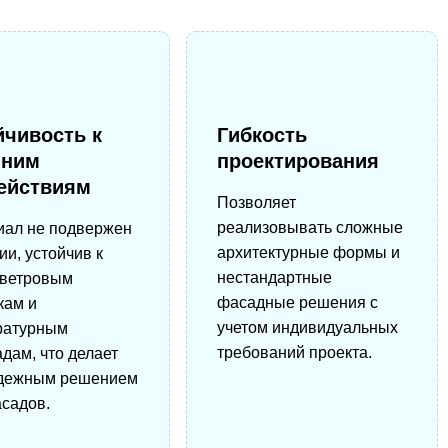
йчивость к
Гибкость
шним
проектирования
ействиям
Позволяет
реализовывать сложные
иал не подвержен
архитектурные формы и
ии, устойчив к
нестандартные
 ветровым
фасадные решения с
кам и
учетом индивидуальных
ратурным
требований проекта.
дам, что делает
адежным решением
садов.