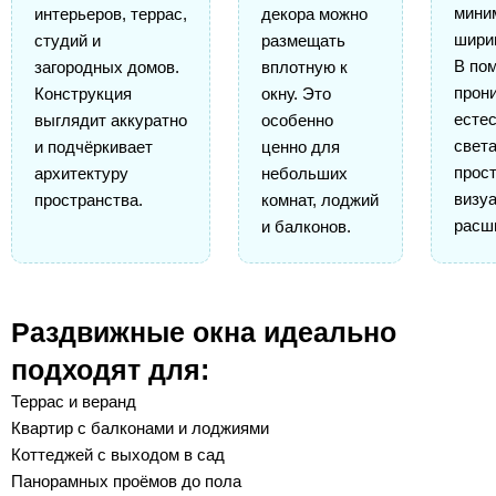
мини
интерьеров, террас,
декора можно
шири
студий и
размещать
В по
загородных домов.
вплотную к
прон
Конструкция
окну. Это
есте
выглядит аккуратно
особенно
света
и подчёркивает
ценно для
прос
архитектуру
небольших
визу
пространства.
комнат, лоджий
расш
и балконов.
Раздвижные окна идеально
подходят для:
Террас и веранд
Квартир с балконами и лоджиями
Коттеджей с выходом в сад
Панорамных проёмов до пола