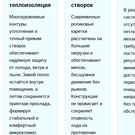
теплоизоляция
створок
В ра
Многоуровневые
Современные
сист
контуры
роликовые
отсу
уплотнения и
каретки
петл
точный прижим
рассчитаны на
меха
створок
большие
треб
обеспечивают
нагрузки и
пост
надёжную защиту
обеспечивают
регул
от холода, ветра и
мягкое,
мини
пыли. Зимой тепло
бесшумное
дост
остаётся внутри
движение без
пери
помещения, а
рывков.
очищ
летом сохраняется
Конструкция
напр
приятная прохлада,
не провисает и
без т
формируя
сохраняет
обсл
стабильный и
плавность
комфортный
хода на
микроклимат.
протяжении