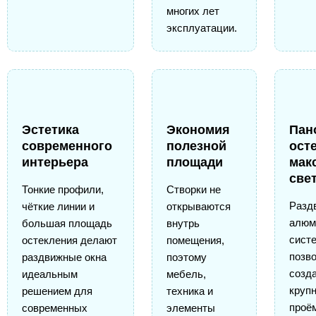
многих лет
эксплуатации.
Эстетика
Экономия
Пан
современного
полезной
ост
интерьера
площади
мак
све
Тонкие профили,
Створки не
Разд
чёткие линии и
открываются
алюм
большая площадь
внутрь
сист
остекления делают
помещения,
позв
раздвижные окна
поэтому
созд
идеальным
мебель,
круп
решением для
техника и
проё
современных
элементы