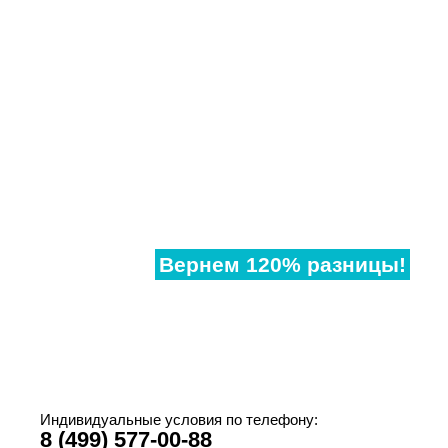
Нашли
дешевле?
Вернем 120% разницы!
Если наши аналогичные окна в другом месте,
дешевле чем у нас, предоставьте договор и мы
предоставим Вам супер-скидку!
Индивидуальные условия по телефону:
8 (499) 577-00-88