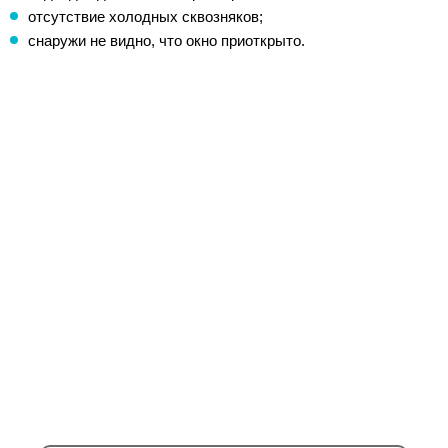
отсутствие холодных сквозняков;
снаружи не видно, что окно приоткрыто.
Оставьте заявку на
просчет раздвижных
алюминиевых окон
Оставьте заявку — и мы бесплатно подготовим
точный расчёт стоимости раздвижных алюминиевых
окон с учётом ваших размеров, пожеланий и
условий установки. Подберём оптимальную
конфигурацию, проконсультируем по вариантам и
срокам монтажа.