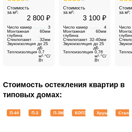
Стоимость
Стоимость
Стоим
за м²:
за м²:
за м²:
2 800 ₽
3 100 ₽
Число камер
3
Число камер
4
Число
Монтажная
60мм
Монтажная
60мм
Монта
глубина
глубина
глуби
Стеклопакет
32мм
Стеклопакет
32-40мм
Стекл
Звукоизоляция
до 25
Звукоизоляция
до 25
Звуко
дБ
дБ
Теплоизоляция
0,7
Теплоизоляция
0,78
Тепло
м²·°C/
м²·°C/
Вт
Вт
Стоимость остекления квартир в
типовых домах:
П-44
П-3
П-3М
КОПЭ
Хрущевки
Стали