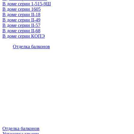
В доме серии 1-515-9Ш
В доме серии 1605
В доме серии II-18
В доме серии II-49
В доме серии II-57
В доме серии II-68
В доме серии КОПЭ
Отделка балконов
Отделка балконов
Установка крыши