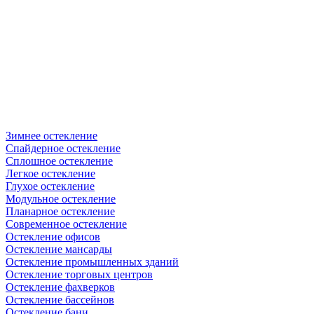
Зимнее остекление
Спайдерное остекление
Сплошное остекление
Легкое остекление
Глухое остекление
Модульное остекление
Планарное остекление
Современное остекление
Остекление офисов
Остекление мансарды
Остекление промышленных зданий
Остекление торговых центров
Остекление фахверков
Остекление бассейнов
Остекление бани